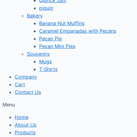
Quince Jam
piquin
Bakery
Banana Nut Muffins
Caramel Empanadas with Pecans
Pecan Pie
Pecan Mini Pies
Souvenirs
Mugs
T-Shirts
Company
Cart
Contact Us
Menu
Home
About Us
Products