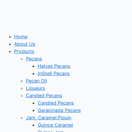
Skip
to
content
Home
About Us
Products
Pecans
Halves Pecans
InShell Pecans
Pecan Oil
Liqueurs
Candied Pecans
Candied Pecans
Garapinada Pecans
Jam, Caramel,Piquin
Quince Caramel