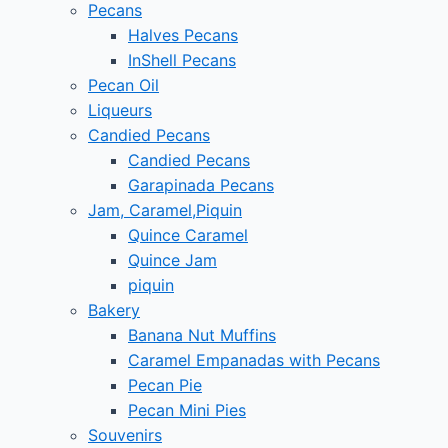
Pecans
Halves Pecans
InShell Pecans
Pecan Oil
Liqueurs
Candied Pecans
Candied Pecans
Garapinada Pecans
Jam, Caramel,Piquin
Quince Caramel
Quince Jam
piquin
Bakery
Banana Nut Muffins
Caramel Empanadas with Pecans
Pecan Pie
Pecan Mini Pies
Souvenirs