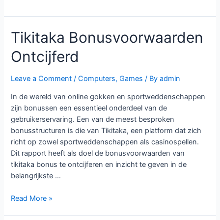
Tikitaka Bonusvoorwaarden
Ontcijferd
Leave a Comment
/
Computers, Games
/ By
admin
In de wereld van online gokken en sportweddenschappen
zijn bonussen een essentieel onderdeel van de
gebruikerservaring. Een van de meest besproken
bonusstructuren is die van Tikitaka, een platform dat zich
richt op zowel sportweddenschappen als casinospellen.
Dit rapport heeft als doel de bonusvoorwaarden van
tikitaka bonus te ontcijferen en inzicht te geven in de
belangrijkste …
Read More »