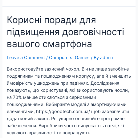
Корисні поради для
підвищення довговічності
вашого смартфона
Leave a Comment
/
Computers, Games
/ By
admin
Використовуйте захисний чохол. Він не лише запобігне
подряпинам та пошкодженням корпусу, але й зменшить
ймовірність ушкоджень при падіннях. Дослідження
показують, що користувачі, які використовують чохли,
на 70% менше стикаються з серйозними
пошкодженнями. Вибирайте моделі з амортизуючими
елементами, https://goodtech.com.ua/ щоб забезпечити
додатковий захист. Регулярно оновлюйте програмне
забезпечення. Виробники часто випускають патчі, які
усувають вразливості та покращують …