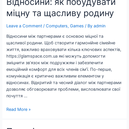
Відносини: як побудувати
міцну та щасливу родину
Leave a Comment
/
Computers, Games
/ By
admin
Відносини між партнерами є основою міцної та
щасливої родини. Щоб створити гармонійне сімейне
життя, важливо враховувати кілька ключових аспектів,
https://glamspace.com.ua які можуть допомогти
зміцнити зв’язок між подружжям і забезпечити
емоційний комфорт для всіх членів сім’ї. По-перше,
комунікація є критично важливим елементом у
відносинах. Відкритий та чесний діалог між партнерами
дозволяє обговорювати проблеми, висловлювати свої
почуття …
Read More »