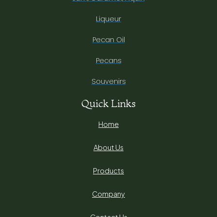
Liqueur
Pecan Oil
Pecans
Souvenirs
Quick Links
Home
About Us
Products
Company