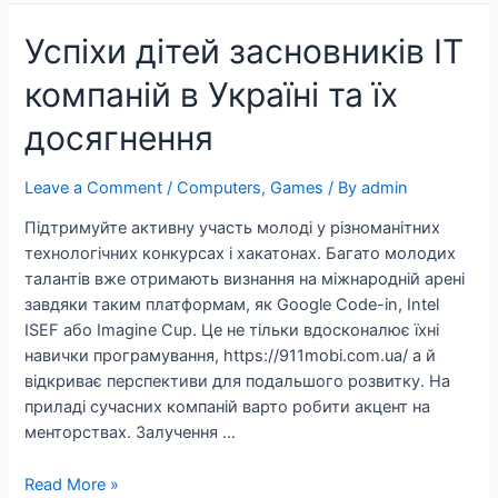
Успіхи дітей засновників IT
компаній в Україні та їх
досягнення
Leave a Comment
/
Computers, Games
/ By
admin
Підтримуйте активну участь молоді у різноманітних
технологічних конкурсах і хакатонах. Багато молодих
талантів вже отримають визнання на міжнародній арені
завдяки таким платформам, як Google Code-in, Intel
ISEF або Imagine Cup. Це не тільки вдосконалює їхні
навички програмування, https://911mobi.com.ua/ а й
відкриває перспективи для подальшого розвитку. На
приладі сучасних компаній варто робити акцент на
менторствах. Залучення …
Read More »