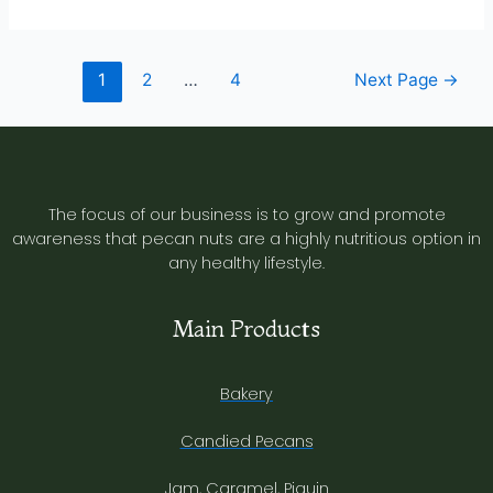
1
2
…
4
Next Page
→
The focus of our business is to grow and promote
awareness that pecan nuts are a highly nutritious option in
any healthy lifestyle.
Main Products
Bakery
Candied Pecans
Jam, Caramel, Piquin