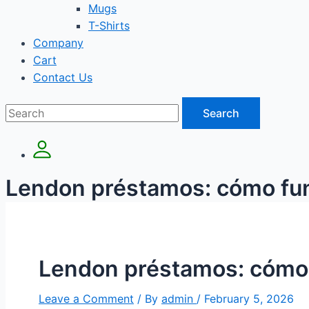
Mugs
T-Shirts
Company
Cart
Contact Us
Search
Lendon préstamos: cómo func
Lendon préstamos: cómo f
Leave a Comment
/ By
admin
/
February 5, 2026