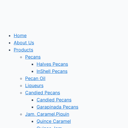
Skip
to
content
Home
About Us
Products
Pecans
Halves Pecans
InShell Pecans
Pecan Oil
Liqueurs
Candied Pecans
Candied Pecans
Garapinada Pecans
Jam, Caramel,Piquin
Quince Caramel