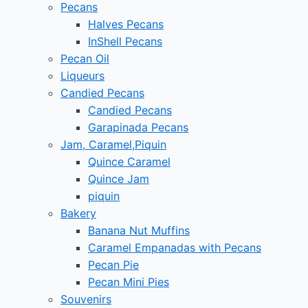
Pecans
Halves Pecans
InShell Pecans
Pecan Oil
Liqueurs
Candied Pecans
Candied Pecans
Garapinada Pecans
Jam, Caramel,Piquin
Quince Caramel
Quince Jam
piquin
Bakery
Banana Nut Muffins
Caramel Empanadas with Pecans
Pecan Pie
Pecan Mini Pies
Souvenirs