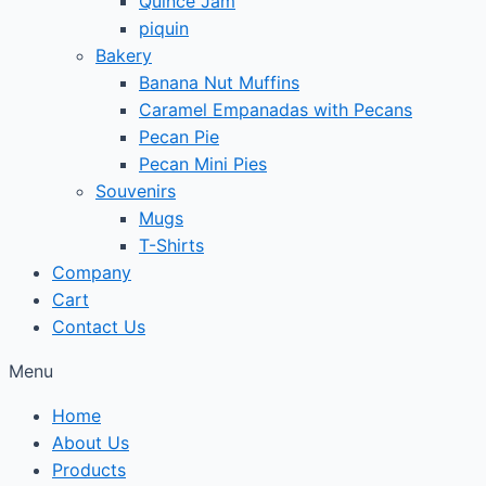
Quince Jam
piquin
Bakery
Banana Nut Muffins
Caramel Empanadas with Pecans
Pecan Pie
Pecan Mini Pies
Souvenirs
Mugs
T-Shirts
Company
Cart
Contact Us
Menu
Home
About Us
Products