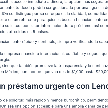
cesitas acceso inmediato a dinero, la opción más segura es 
ivamente, tu deuda podría ser gestionada por una agencia de
endOn se distingue por su enfoque en la claridad, comodidad
ierte en un referente para quienes buscan financiamiento e
a tu solicitud, consultar información de tu préstamo, así c
cios ofrecidos en 5 países.
ciamiento rápido y confiable, siempre verificando la cap
la empresa financiera internacional, confiable y segura, q
orgia.
ar, sino que también promueve la transparencia y la confianz
 en México, con montos que van desde $1,000 hasta $20,0
 un préstamo urgente con Len
o de solicitud más rápido y menos burocrático, permitiend
ndOn sea una opción accesible para una amplia gama de pe