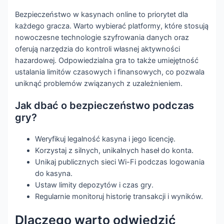
Bezpieczeństwo w kasynach online to priorytet dla
każdego gracza. Warto wybierać platformy, które stosują
nowoczesne technologie szyfrowania danych oraz
oferują narzędzia do kontroli własnej aktywności
hazardowej. Odpowiedzialna gra to także umiejętność
ustalania limitów czasowych i finansowych, co pozwala
uniknąć problemów związanych z uzależnieniem.
Jak dbać o bezpieczeństwo podczas
gry?
Weryfikuj legalność kasyna i jego licencję.
Korzystaj z silnych, unikalnych haseł do konta.
Unikaj publicznych sieci Wi-Fi podczas logowania
do kasyna.
Ustaw limity depozytów i czas gry.
Regularnie monitoruj historię transakcji i wyników.
Dlaczego warto odwiedzić