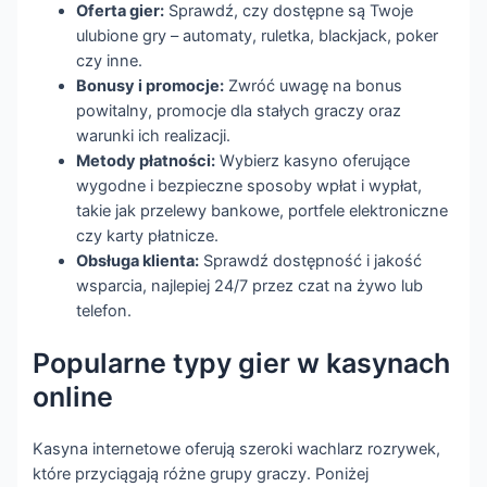
Oferta gier:
Sprawdź, czy dostępne są Twoje
ulubione gry – automaty, ruletka, blackjack, poker
czy inne.
Bonusy i promocje:
Zwróć uwagę na bonus
powitalny, promocje dla stałych graczy oraz
warunki ich realizacji.
Metody płatności:
Wybierz kasyno oferujące
wygodne i bezpieczne sposoby wpłat i wypłat,
takie jak przelewy bankowe, portfele elektroniczne
czy karty płatnicze.
Obsługa klienta:
Sprawdź dostępność i jakość
wsparcia, najlepiej 24/7 przez czat na żywo lub
telefon.
Popularne typy gier w kasynach
online
Kasyna internetowe oferują szeroki wachlarz rozrywek,
które przyciągają różne grupy graczy. Poniżej