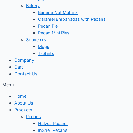
Bakery
Banana Nut Muffins
Caramel Empanadas with Pecans
Pecan Pie
Pecan Mini Pies
Souvenirs
Mugs
T-Shirts
Company
Cart
Contact Us
Menu
Home
About Us
Products
Pecans
Halves Pecans
InShell Pecans