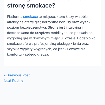
stronę smokace?
Platforma
smokace
to miejsce, które łączy w sobie
atrakcyjną ofertę gier, korzystne bonusy oraz wysoki
poziom bezpieczeństwa. Strona jest intuicyjna i
dostosowana do urządzeń mobilnych, co pozwala na
wygodną grę w dowolnym miejscu i czasie. Dodatkowo,
smokace oferuje profesjonalną obsługę klienta oraz
szybkie wypłaty wygranych, co jest kluczowe dla
komfortu każdego gracza.
Post
←
Previous Post
navigation
Next Post
→