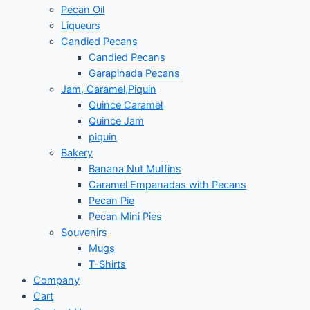
Pecan Oil
Liqueurs
Candied Pecans
Candied Pecans
Garapinada Pecans
Jam, Caramel,Piquin
Quince Caramel
Quince Jam
piquin
Bakery
Banana Nut Muffins
Caramel Empanadas with Pecans
Pecan Pie
Pecan Mini Pies
Souvenirs
Mugs
T-Shirts
Company
Cart