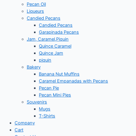
Pecan Oil
Liqueurs
Candied Pecans
Candied Pecans
Garapinada Pecans
Jam, Caramel,Piquin
Quince Caramel
Quince Jam
piquin
Bakery
Banana Nut Muffins
Caramel Empanadas with Pecans
Pecan Pie
Pecan Mini Pies
Souvenirs
Mugs
T-Shirts
Company
Cart