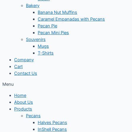
Bakery
Banana Nut Muffins
Caramel Empanadas with Pecans
Pecan Pie
Pecan Mini Pies
Souvenirs
Mugs
T-Shirts
Company
Cart
Contact Us
Menu
Home
About Us
Products
Pecans
Halves Pecans
InShell Pecans