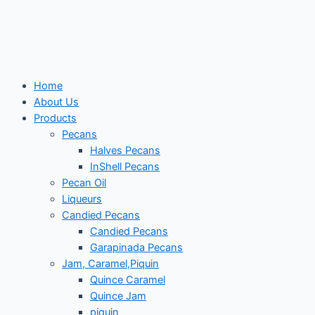
Skip
to
content
Home
About Us
Products
Pecans
Halves Pecans
InShell Pecans
Pecan Oil
Liqueurs
Candied Pecans
Candied Pecans
Garapinada Pecans
Jam, Caramel,Piquin
Quince Caramel
Quince Jam
piquin