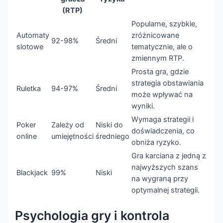
(RTP)
Popularne, szybkie,
Automaty
zróżnicowane
92-98%
Średni
slotowe
tematycznie, ale o
zmiennym RTP.
Prosta gra, gdzie
strategia obstawiania
Ruletka
94-97%
Średni
może wpływać na
wyniki.
Wymaga strategii i
Poker
Zależy od
Niski do
doświadczenia, co
online
umiejętności
średniego
obniża ryzyko.
Gra karciana z jedną z
najwyższych szans
Blackjack
99%
Niski
na wygraną przy
optymalnej strategii.
Psychologia gry i kontrola