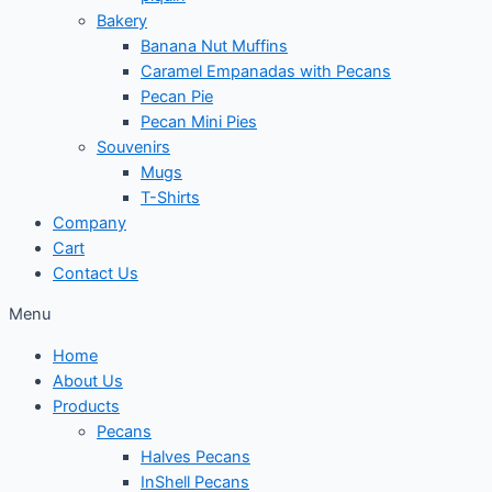
Bakery
Banana Nut Muffins
Caramel Empanadas with Pecans
Pecan Pie
Pecan Mini Pies
Souvenirs
Mugs
T-Shirts
Company
Cart
Contact Us
Menu
Home
About Us
Products
Pecans
Halves Pecans
InShell Pecans