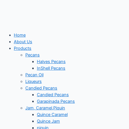
Skip
to
content
Home
About Us
Products
Pecans
Halves Pecans
InShell Pecans
Pecan Oil
Liqueurs
Candied Pecans
Candied Pecans
Garapinada Pecans
Jam, Caramel,Piquin
Quince Caramel
Quince Jam
piquin