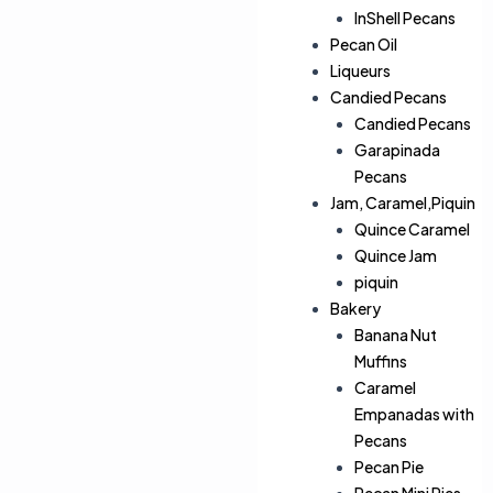
InShell Pecans
Pecan Oil
Liqueurs
Candied Pecans
Candied Pecans
Garapinada
Pecans
Jam, Caramel,Piquin
Quince Caramel
Quince Jam
piquin
Bakery
Banana Nut
Muffins
Caramel
Empanadas with
Pecans
Pecan Pie
Pecan Mini Pies