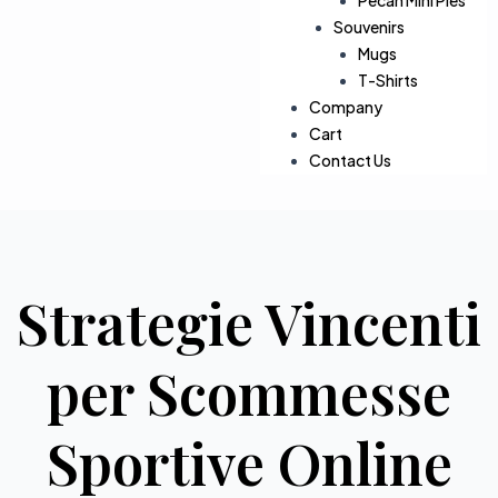
Souvenirs
Mugs
T-Shirts
Company
Cart
Contact Us
Strategie Vincenti
per Scommesse
Sportive Online