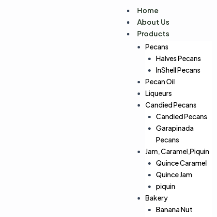
Home
About Us
Products
Pecans
Halves Pecans
InShell Pecans
Pecan Oil
Liqueurs
Candied Pecans
Candied Pecans
Garapinada
Pecans
Jam, Caramel,Piquin
Quince Caramel
Quince Jam
piquin
Bakery
Banana Nut