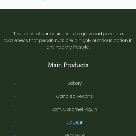
The focus of our business is to grow and promote
awareness that pecan nuts are a highly nutritious option in
any healthy lifestyle.
Main Products
Bakery
Candied Pecans
Jam, Caramel, Piquin
Liqueur
Pecan Oil