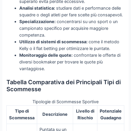
superarlo evita perdite eccessive.
Analisi statistica:
studiare dati e performance delle
squadre o degli atleti per fare scelte più consapevoli.
Specializzazione:
concentrarsi su uno sport o un
campionato specifico per acquisire maggiore
competenza.
Utilizzo di sistemi di scommessa:
come il metodo
Kelly o il flat betting per ottimizzare le puntate.
Monitoraggio delle quote:
confrontare le offerte di
diversi bookmaker per trovare le quote più
vantaggiose.
Tabella Comparativa dei Principali Tipi di
Scommesse
Tipologie di Scommesse Sportive
Tipo di
Livello di
Potenziale
Descrizione
Scommessa
Rischio
Guadagno
Puntata su un