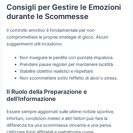
Consigli per Gestire le Emozioni
durante le Scommesse
Il controllo emotivo è fondamentale per non
compromettere le proprie strategie di gioco. Alcuni
suggerimenti utili includono:
Non inseguire le perdite con puntate impulsive.
Prendere pause regolari per mantenere lucidità.
Stabilire obiettivi realistici e rispettarli.
Non scommettere sotto l’effetto di alcol o stress.
Il Ruolo della Preparazione e
dell’Informazione
Essere sempre aggiornati sulle ultime notizie sportive,
infortuni, condizioni meteo e altri fattori può fare la
differenza tra una scommessa vincente e una persa.
Utilizzare fonti affidabili e piattaforme come