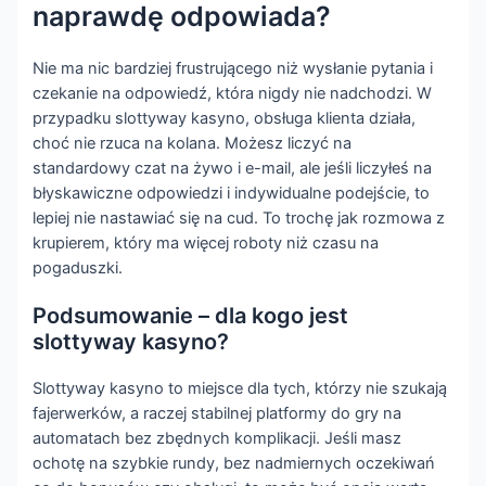
naprawdę odpowiada?
Nie ma nic bardziej frustrującego niż wysłanie pytania i
czekanie na odpowiedź, która nigdy nie nadchodzi. W
przypadku slottyway kasyno, obsługa klienta działa,
choć nie rzuca na kolana. Możesz liczyć na
standardowy czat na żywo i e-mail, ale jeśli liczyłeś na
błyskawiczne odpowiedzi i indywidualne podejście, to
lepiej nie nastawiać się na cud. To trochę jak rozmowa z
krupierem, który ma więcej roboty niż czasu na
pogaduszki.
Podsumowanie – dla kogo jest
slottyway kasyno?
Slottyway kasyno to miejsce dla tych, którzy nie szukają
fajerwerków, a raczej stabilnej platformy do gry na
automatach bez zbędnych komplikacji. Jeśli masz
ochotę na szybkie rundy, bez nadmiernych oczekiwań