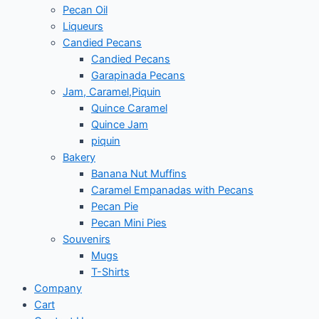
Pecan Oil
Liqueurs
Candied Pecans
Candied Pecans
Garapinada Pecans
Jam, Caramel,Piquin
Quince Caramel
Quince Jam
piquin
Bakery
Banana Nut Muffins
Caramel Empanadas with Pecans
Pecan Pie
Pecan Mini Pies
Souvenirs
Mugs
T-Shirts
Company
Cart