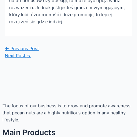
co do bonusów czy obsługi, to może być opcja warta
rozważenia. Jednak jeśli jesteś graczem wymagającym,
który lubi różnorodność i duże promocje, to lepiej
rozejrzeć się gdzie indziej.
Post
←
Previous Post
navigation
Next Post
→
The focus of our business is to grow and promote awareness
that pecan nuts are a highly nutritious option in any healthy
lifestyle.
Main Products