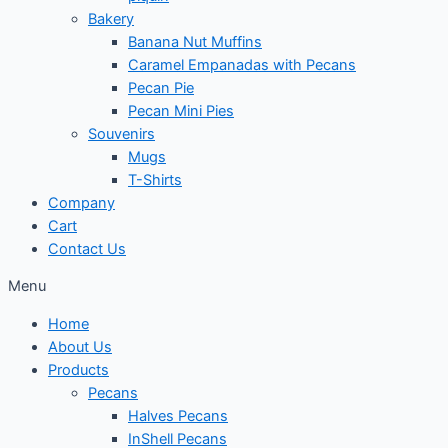
Bakery
Banana Nut Muffins
Caramel Empanadas with Pecans
Pecan Pie
Pecan Mini Pies
Souvenirs
Mugs
T-Shirts
Company
Cart
Contact Us
Menu
Home
About Us
Products
Pecans
Halves Pecans
InShell Pecans