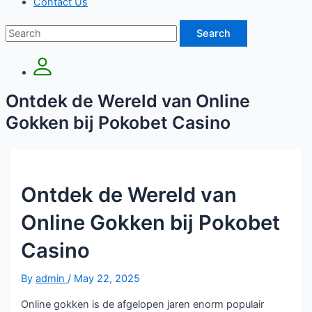
Contact Us
Search
Ontdek de Wereld van Online
Gokken bij Pokobet Casino
Ontdek de Wereld van
Online Gokken bij Pokobet
Casino
By
admin
/
May 22, 2025
Online gokken is de afgelopen jaren enorm populair