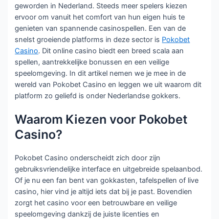
geworden in Nederland. Steeds meer spelers kiezen
ervoor om vanuit het comfort van hun eigen huis te
genieten van spannende casinospellen. Een van de
snelst groeiende platforms in deze sector is
Pokobet
Casino
. Dit online casino biedt een breed scala aan
spellen, aantrekkelijke bonussen en een veilige
speelomgeving. In dit artikel nemen we je mee in de
wereld van Pokobet Casino en leggen we uit waarom dit
platform zo geliefd is onder Nederlandse gokkers.
Waarom Kiezen voor Pokobet
Casino?
Pokobet Casino onderscheidt zich door zijn
gebruiksvriendelijke interface en uitgebreide spelaanbod.
Of je nu een fan bent van gokkasten, tafelspellen of live
casino, hier vind je altijd iets dat bij je past. Bovendien
zorgt het casino voor een betrouwbare en veilige
speelomgeving dankzij de juiste licenties en