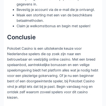
gegevens in.
Bevestig je account via de e-mail die je ontvangt.
Maak een storting met een van de beschikbare
betaalmethoden.
Claim je welkomstbonus en begin met spelen!
Conclusie
Pokobet Casino is een uitstekende keuze voor
Nederlandse spelers die op zoek zijn naar een
betrouwbaar en veelzijdig online casino. Met een breed
spelaanbod, aantrekkelijke bonussen en een veilige
speelomgeving biedt het platform alles wat je nodig hebt
voor een plezierige gokervaring. Of je nu een beginner
bent of een doorgewinterde speler, bij Pokobet Casino
vind je altijd iets dat bij je past. Begin vandaag nog en
ontdek zelf waarom zoveel spelers voor dit casino
kiezen.