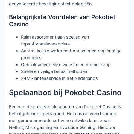
geavanceerde beveiligingstechnologieën.
Belangrijkste Voordelen van Pokobet
Casino
Ruim assortiment aan spellen van
topsoftwareleveranciers
Aantrekkelijke welkomstbonussen en regelmatige
promoties
Gebruiksvriendelijke website en mobiele app
Snelle en veilige betaalmethoden
24/7 klantenservice in het Nederlands
Spelaanbod bij Pokobet Casino
Een van de grootste pluspunten van Pokobet Casino is
het uitgebreide spelaanbod. Het casino werkt samen
met gerenommeerde softwareontwikkelaars zoals
NetEnt, Microgaming en Evolution Gaming. Hierdoor