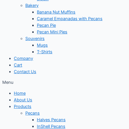
Bakery
Banana Nut Muffins
Caramel Empanadas with Pecans
Pecan Pie
Pecan Mini Pies
Souvenirs
Mugs
T-Shirts
Company
Cart
Contact Us
Menu
Home
About Us
Products
Pecans
Halves Pecans
InShell Pecans