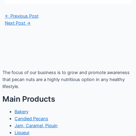
Post
←
Previous Post
navigation
Next Post
→
The focus of our business is to grow and promote awareness
that pecan nuts are a highly nutritious option in any healthy
lifestyle.
Main Products
Bakery
Candied Pecans
Jam, Caramel, Piquin
Liqueur