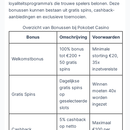
loyaliteitsprogramma’s die trouwe spelers belonen. Deze
bonussen kunnen bestaan uit gratis spins, cashback-
aanbiedingen en exclusieve toernooien.
Overzicht van Bonussen bij Pokobet Casino
Bonus
Omschrijving
Voorwaarden
100% bonus
Minimale
tot €200 +
storting €20,
Welkomstbonus
50 gratis
35x
spins
inzetvereiste
Dagelijkse
Winnen
gratis spins
moeten 40x
Gratis Spins
op
worden
geselecteerde
ingezet
slots
5% cashback
Maximaal
op netto
Cashback
€100 per