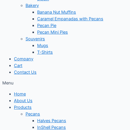
Bakery
Banana Nut Muffins
Caramel Empanadas with Pecans
Pecan Pie
Pecan Mini Pies
Souvenirs
Mugs
T-Shirts
Company
Cart
Contact Us
Menu
Home
About Us
Products
Pecans
Halves Pecans
InShell Pecans