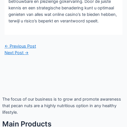
betrouwbare en plezierige gokervaring. Door de juiste
kennis en een strategische benadering kunt u optimaal
genieten van alles wat online casino’s te bieden hebben,
terwijl u risico’s beperkt en verantwoord speelt.
Post
←
Previous Post
navigation
Next Post
→
The focus of our business is to grow and promote awareness
that pecan nuts are a highly nutritious option in any healthy
lifestyle.
Main Products