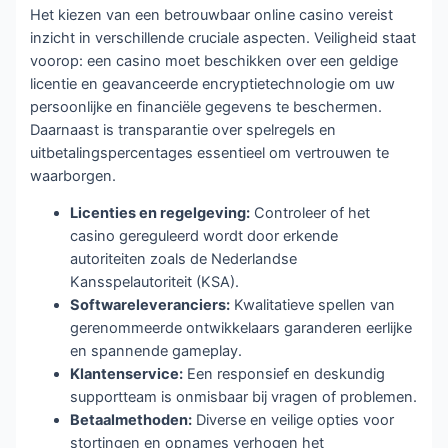
Het kiezen van een betrouwbaar online casino vereist
inzicht in verschillende cruciale aspecten. Veiligheid staat
voorop: een casino moet beschikken over een geldige
licentie en geavanceerde encryptietechnologie om uw
persoonlijke en financiële gegevens te beschermen.
Daarnaast is transparantie over spelregels en
uitbetalingspercentages essentieel om vertrouwen te
waarborgen.
Licenties en regelgeving:
Controleer of het
casino gereguleerd wordt door erkende
autoriteiten zoals de Nederlandse
Kansspelautoriteit (KSA).
Softwareleveranciers:
Kwalitatieve spellen van
gerenommeerde ontwikkelaars garanderen eerlijke
en spannende gameplay.
Klantenservice:
Een responsief en deskundig
supportteam is onmisbaar bij vragen of problemen.
Betaalmethoden:
Diverse en veilige opties voor
stortingen en opnames verhogen het