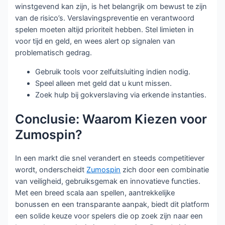
winstgevend kan zijn, is het belangrijk om bewust te zijn
van de risico’s. Verslavingspreventie en verantwoord
spelen moeten altijd prioriteit hebben. Stel limieten in
voor tijd en geld, en wees alert op signalen van
problematisch gedrag.
Gebruik tools voor zelfuitsluiting indien nodig.
Speel alleen met geld dat u kunt missen.
Zoek hulp bij gokverslaving via erkende instanties.
Conclusie: Waarom Kiezen voor
Zumospin?
In een markt die snel verandert en steeds competitiever
wordt, onderscheidt
Zumospin
zich door een combinatie
van veiligheid, gebruiksgemak en innovatieve functies.
Met een breed scala aan spellen, aantrekkelijke
bonussen en een transparante aanpak, biedt dit platform
een solide keuze voor spelers die op zoek zijn naar een