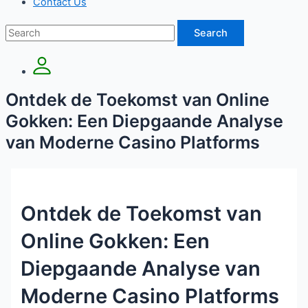
Contact Us
Search
Ontdek de Toekomst van Online
Gokken: Een Diepgaande Analyse
van Moderne Casino Platforms
Ontdek de Toekomst van
Online Gokken: Een
Diepgaande Analyse van
Moderne Casino Platforms