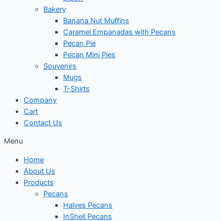
Bakery
Banana Nut Muffins
Caramel Empanadas with Pecans
Pecan Pie
Pecan Mini Pies
Souvenirs
Mugs
T-Shirts
Company
Cart
Contact Us
Menu
Home
About Us
Products
Pecans
Halves Pecans
InShell Pecans