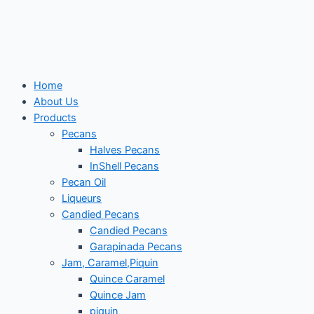
Skip
to
content
Home
About Us
Products
Pecans
Halves Pecans
InShell Pecans
Pecan Oil
Liqueurs
Candied Pecans
Candied Pecans
Garapinada Pecans
Jam, Caramel,Piquin
Quince Caramel
Quince Jam
piquin