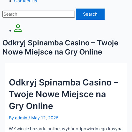
Contact Us
Search
Odkryj Spinamba Casino – Twoje
Nowe Miejsce na Gry Online
Odkryj Spinamba Casino –
Twoje Nowe Miejsce na
Gry Online
By
admin
/
May 12, 2025
W świecie hazardu online, wybór odpowiedniego kasyna