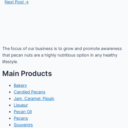
navigation
Next Post
→
The focus of our business is to grow and promote awareness
that pecan nuts are a highly nutritious option in any healthy
lifestyle.
Main Products
Bakery
Candied Pecans
Jam, Caramel, Piquin
Liqueur
Pecan Oil
Pecans
Souvenirs