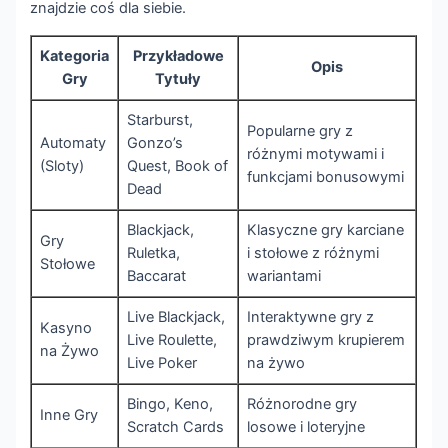
znajdzie coś dla siebie.
Kategoria
Przykładowe
Opis
Gry
Tytuły
Starburst,
Popularne gry z
Automaty
Gonzo’s
różnymi motywami i
(Sloty)
Quest, Book of
funkcjami bonusowymi
Dead
Blackjack,
Klasyczne gry karciane
Gry
Ruletka,
i stołowe z różnymi
Stołowe
Baccarat
wariantami
Live Blackjack,
Interaktywne gry z
Kasyno
Live Roulette,
prawdziwym krupierem
na Żywo
Live Poker
na żywo
Bingo, Keno,
Różnorodne gry
Inne Gry
Scratch Cards
losowe i loteryjne