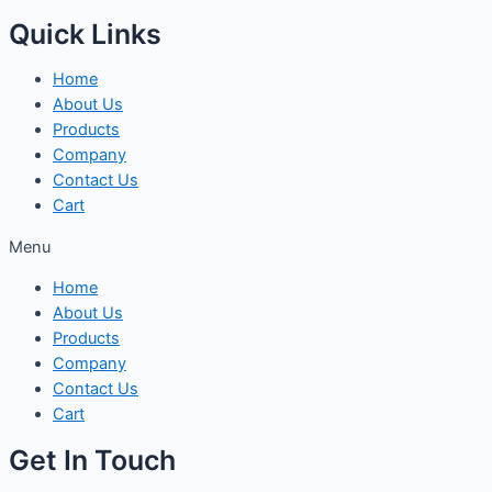
Quick Links
Home
About Us
Products
Company
Contact Us
Cart
Menu
Home
About Us
Products
Company
Contact Us
Cart
Get In Touch