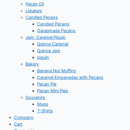
Pecan Oil
Liqueurs
Candied Pecans
Candied Pecans
Garapinada Pecans
Jam, Caramel,Piquin
Quince Caramel
Quince Jam
piquin
Bakery
Banana Nut Muffins
Caramel Empanadas with Pecans
Pecan Pie
Pecan Mini Pies
Souvenirs
Mugs
T-Shirts
Company
Cart