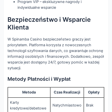
Program VIP – ekskluzywne nagrody i
indywidualne wsparcie
Bezpieczeństwo i Wsparcie
Klienta
W Spinamba Casino bezpieczeństwo graczy jest
priorytetem. Platforma korzysta z nowoczesnych
technologii szyfrowania danych, co gwarantuje ochronę
informacji osobistych i finansowych. Dodatkowo, zespół
wsparcia jest dostępny 24/7, gotowy pomóc w każdej
sytuacji.
Metody Płatności i Wypłat
Metoda
Czas Realizacji
Opłaty
Karty
Natychmiastowo
Brak
kredytowe/debetowe