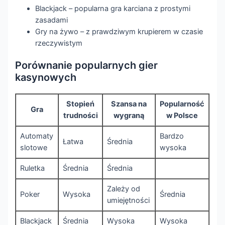
Blackjack – popularna gra karciana z prostymi
zasadami
Gry na żywo – z prawdziwym krupierem w czasie
rzeczywistym
Porównanie popularnych gier
kasynowych
Stopień
Szansa na
Popularność
Gra
trudności
wygraną
w Polsce
Automaty
Bardzo
Łatwa
Średnia
slotowe
wysoka
Ruletka
Średnia
Średnia
Zależy od
Poker
Wysoka
Średnia
umiejętności
Blackjack
Średnia
Wysoka
Wysoka