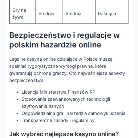
Gry na
Średnia
Średnia
Rosnąca
żywo
Bezpieczeństwo i regulacje w
polskim hazardzie online
Legalne kasyna online działające w Polsce muszą
spełniać rygorystyczne wymogi prawne, które
gwarantują ochronę graczy. Oto najważniejsze aspekty
bezpieczeństwa:
Licencja Ministerstwa Finansów RP
Stosowanie zaawansowanych technologii
szyfrowania danych
Odpowiedzialna gra i narzędzia samowykluczenia
Transparentne zasady i regulaminy
Jak wybrać najlepsze kasyno online?