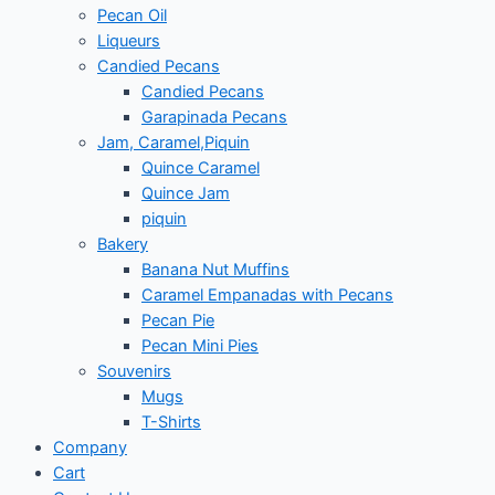
Pecan Oil
Liqueurs
Candied Pecans
Candied Pecans
Garapinada Pecans
Jam, Caramel,Piquin
Quince Caramel
Quince Jam
piquin
Bakery
Banana Nut Muffins
Caramel Empanadas with Pecans
Pecan Pie
Pecan Mini Pies
Souvenirs
Mugs
T-Shirts
Company
Cart