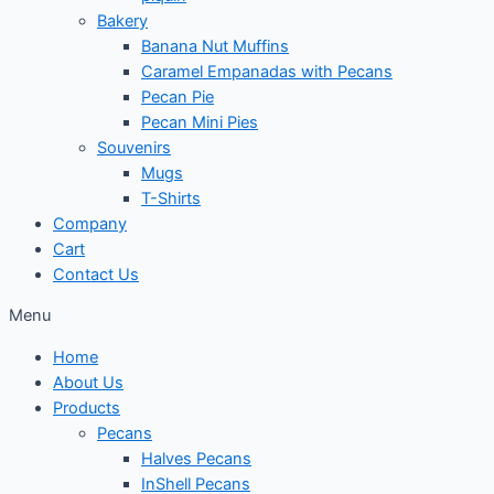
Bakery
Banana Nut Muffins
Caramel Empanadas with Pecans
Pecan Pie
Pecan Mini Pies
Souvenirs
Mugs
T-Shirts
Company
Cart
Contact Us
Menu
Home
About Us
Products
Pecans
Halves Pecans
InShell Pecans