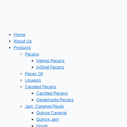
Skip
to
content
Home
About Us
Products
Pecans
Halves Pecans
InShell Pecans
Pecan Oil
Liqueurs
Candied Pecans
Candied Pecans
Garapinada Pecans
Jam, Caramel,Piquin
Quince Caramel
Quince Jam
piquin