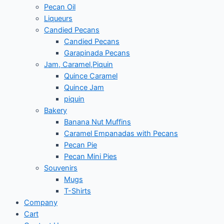
Pecan Oil
Liqueurs
Candied Pecans
Candied Pecans
Garapinada Pecans
Jam, Caramel,Piquin
Quince Caramel
Quince Jam
piquin
Bakery
Banana Nut Muffins
Caramel Empanadas with Pecans
Pecan Pie
Pecan Mini Pies
Souvenirs
Mugs
T-Shirts
Company
Cart