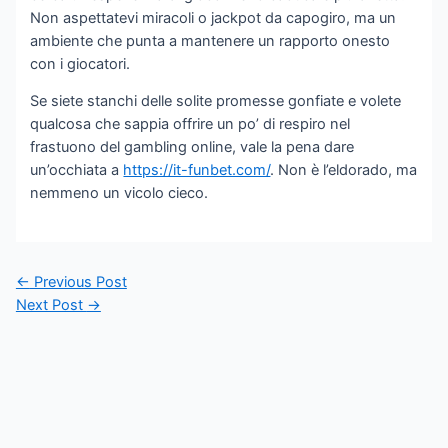
Non aspettatevi miracoli o jackpot da capogiro, ma un
ambiente che punta a mantenere un rapporto onesto
con i giocatori.
Se siete stanchi delle solite promesse gonfiate e volete
qualcosa che sappia offrire un po’ di respiro nel
frastuono del gambling online, vale la pena dare
un’occhiata a
https://it-funbet.com/
. Non è l’eldorado, ma
nemmeno un vicolo cieco.
Post
←
Previous Post
navigation
Next Post
→