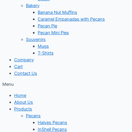
Bakery
Banana Nut Muffins
Caramel Empanadas with Pecans
Pecan Pie
Pecan Mini Pies
Souvenirs
Mugs
T-Shirts
Company
Cart
Contact Us
Menu
Home
About Us
Products
Pecans
Halves Pecans
InShell Pecans