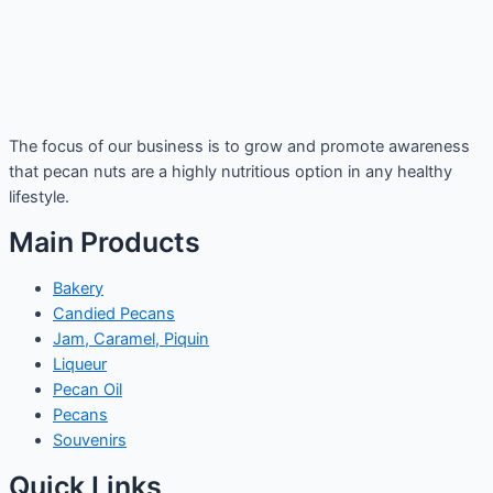
The focus of our business is to grow and promote awareness
that pecan nuts are a highly nutritious option in any healthy
lifestyle.
Main Products
Bakery
Candied Pecans
Jam, Caramel, Piquin
Liqueur
Pecan Oil
Pecans
Souvenirs
Quick Links