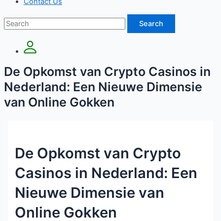
Contact Us
Search
De Opkomst van Crypto Casinos in
Nederland: Een Nieuwe Dimensie
van Online Gokken
De Opkomst van Crypto
Casinos in Nederland: Een
Nieuwe Dimensie van
Online Gokken