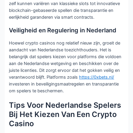
zelf kunnen variëren van klassieke slots tot innovatieve
blockchain-gebaseerde spellen die transparantie en
eerlijkheid garanderen via smart contracts.
Veiligheid en Regulering in Nederland
Hoewel crypto casinos nog relatief nieuw zijn, groeit de
aandacht van Nederlandse toezichthouders. Het is
belangrijk dat spelers kiezen voor platforms die voldoen
aan de Nederlandse wetgeving en beschikken over de
juiste licenties. Dit zorgt ervoor dat het gokken veilig en
verantwoord blijft. Platforms zoals
https://0xbets.nl/
investeren in beveiligingsmaatregelen en transparantie
om spelers te beschermen.
Tips Voor Nederlandse Spelers
Bij Het Kiezen Van Een Crypto
Casino