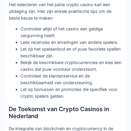
Het selecteren van het juiste crypto casino kan een
uitdaging zijn. Hier zijn enkele praktische tips om de
beste keuze te maken:
Controleer altijd of het casino een geldige
vergunning heeft.
Lees recensies en ervaringen van andere spelers.
Let op het spelaanbod en of jouw favoriete spellen
beschikbaar zijn.
Bekijk de beschikbare cryptocurrencies en kies een
casino dat jouw voorkeur ondersteunt.
Controleer de klantenservice en de
beschikbaarheid van ondersteuning.
Let op bonussen en promoties die specifiek voor
crypto spelers gelden.
De Toekomst van Crypto Casinos in
Nederland
De integratie van blockchain en cryptocurrency in de