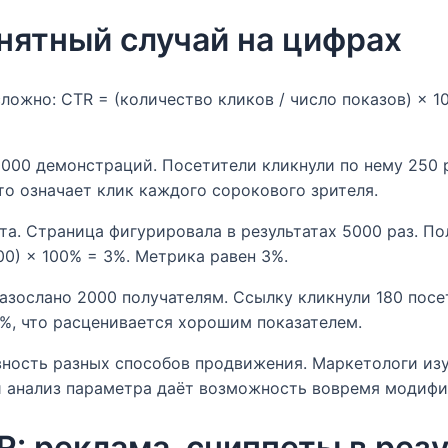
нятный случай на цифрах
ложно: CTR = (количество кликов / число показов) × 1
000 демонстраций. Посетители кликнули по нему 250 ра
что означает клик каждого сорокового зрителя.
а. Страница фигурировала в результатах 5000 раз. По
00) × 100% = 3%. Метрика равен 3%.
азослано 2000 получателям. Ссылку кликнули 180 посе
9%, что расценивается хорошим показателем.
вность разных способов продвижения. Маркетологи из
 анализ параметра даёт возможность вовремя модифи
: реклама, сниппеты в резу