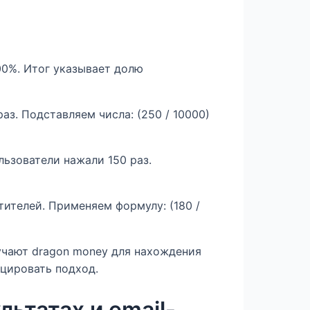
00%. Итог указывает долю
з. Подставляем числа: (250 / 10000)
льзователи нажали 150 раз.
тителей. Применяем формулу: (180 /
учают dragon money для нахождения
цировать подход.
льтатах и email-