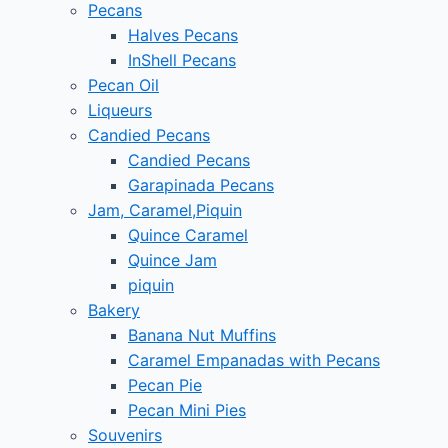
Pecans
Halves Pecans
InShell Pecans
Pecan Oil
Liqueurs
Candied Pecans
Candied Pecans
Garapinada Pecans
Jam, Caramel,Piquin
Quince Caramel
Quince Jam
piquin
Bakery
Banana Nut Muffins
Caramel Empanadas with Pecans
Pecan Pie
Pecan Mini Pies
Souvenirs