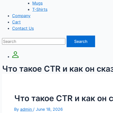
Mugs
T-Shirts
Company
Cart
Contact Us
Search
Что такое CTR и как он ск
Что такое CTR и как он
By
admin
/
June 18, 2026