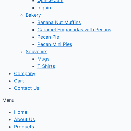
Quince Jam
piquin
Bakery
Banana Nut Muffins
Caramel Empanadas with Pecans
Pecan Pie
Pecan Mini Pies
Souvenirs
Mugs
T-Shirts
Company
Cart
Contact Us
Menu
Home
About Us
Products