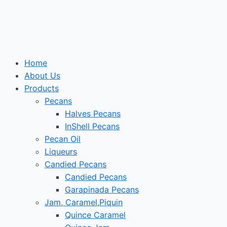
Skip
to
content
Home
About Us
Products
Pecans
Halves Pecans
InShell Pecans
Pecan Oil
Liqueurs
Candied Pecans
Candied Pecans
Garapinada Pecans
Jam, Caramel,Piquin
Quince Caramel