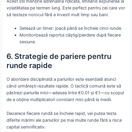
Acest stil menține adrenalina ridicată, limitând expunerea la
volatilitatea pe termen lung. Este perfect pentru cei care vor
să testeze norocul fără a investi mult timp sau bani.
Setează un timer: joacă până se încheie cinci runde.
Monitorizează raportul câștig/pierdere după fiecare
sesiune.
6. Strategie de pariere pentru
runde rapide
O abordare disciplinată a pariurilor este esențială atunci
când urmărești rezultate rapide. O tactică comună este să
păstrezi pariurile mici—adesea între €0.01 și €1—cu scopul
de a obține multiplicatori constant mici până la medii.
Deoarece fiecare rundă se încheie rapid, vei putea testa
diferite mărimi ale pariurilor pe mai multe runde fără a risca
capital semnificativ.