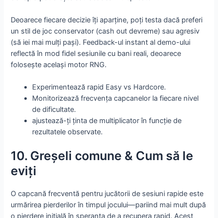
Deoarece fiecare decizie îți aparține, poți testa dacă preferi
un stil de joc conservator (cash out devreme) sau agresiv
(să iei mai mulți pași). Feedback-ul instant al demo-ului
reflectă în mod fidel sesiunile cu bani reali, deoarece
folosește același motor RNG.
Experimentează rapid Easy vs Hardcore.
Monitorizează frecvența capcanelor la fiecare nivel
de dificultate.
ajustează-ți ținta de multiplicator în funcție de
rezultatele observate.
10. Greșeli comune & Cum să le
eviți
O capcană frecventă pentru jucătorii de sesiuni rapide este
urmărirea pierderilor în timpul jocului—pariind mai mult după
o pierdere inițială în speranța de a recupera rapid. Acest