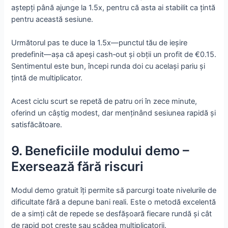
aștepți până ajunge la 1.5x, pentru că asta ai stabilit ca țintă
pentru această sesiune.
Următorul pas te duce la 1.5x—punctul tău de ieșire
predefinit—așa că apeși cash‑out și obții un profit de €0.15.
Sentimentul este bun, începi runda doi cu același pariu și
țintă de multiplicator.
Acest ciclu scurt se repetă de patru ori în zece minute,
oferind un câștig modest, dar menținând sesiunea rapidă și
satisfăcătoare.
9. Beneficiile modului demo –
Exersează fără riscuri
Modul demo gratuit îți permite să parcurgi toate nivelurile de
dificultate fără a depune bani reali. Este o metodă excelentă
de a simți cât de repede se desfășoară fiecare rundă și cât
de rapid pot crește sau scădea multiplicatorii.