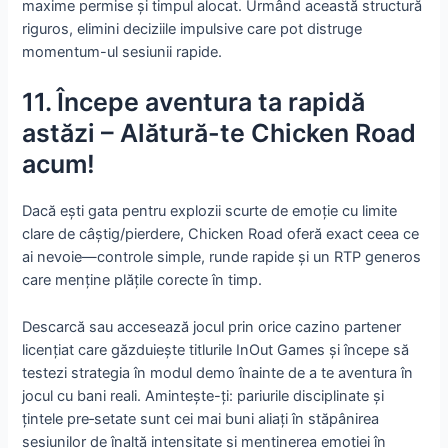
maxime permise și timpul alocat. Urmând această structură
riguros, elimini deciziile impulsive care pot distruge
momentum-ul sesiunii rapide.
11. Începe aventura ta rapidă
astăzi – Alătură-te Chicken Road
acum!
Dacă ești gata pentru explozii scurte de emoție cu limite
clare de câștig/pierdere, Chicken Road oferă exact ceea ce
ai nevoie—controle simple, runde rapide și un RTP generos
care menține plățile corecte în timp.
Descarcă sau accesează jocul prin orice cazino partener
licențiat care găzduiește titlurile InOut Games și începe să
testezi strategia în modul demo înainte de a te aventura în
jocul cu bani reali. Amintește-ți: pariurile disciplinate și
țintele pre‑setate sunt cei mai buni aliați în stăpânirea
sesiunilor de înaltă intensitate și menținerea emoției în