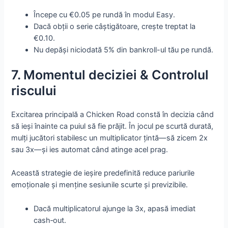
Începe cu €0.05 pe rundă în modul Easy.
Dacă obții o serie câștigătoare, crește treptat la
€0.10.
Nu depăși niciodată 5% din bankroll-ul tău pe rundă.
7. Momentul deciziei & Controlul
riscului
Excitarea principală a Chicken Road constă în decizia când
să ieși înainte ca puiul să fie prăjit. În jocul pe scurtă durată,
mulți jucători stabilesc un multiplicator țintă—să zicem 2x
sau 3x—și ies automat când atinge acel prag.
Această strategie de ieșire predefinită reduce pariurile
emoționale și menține sesiunile scurte și previzibile.
Dacă multiplicatorul ajunge la 3x, apasă imediat
cash‑out.