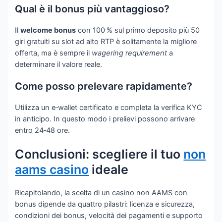
Qual è il bonus più vantaggioso?
Il
welcome bonus
con 100 % sul primo deposito più 50
giri gratuiti su slot ad alto RTP è solitamente la migliore
offerta, ma è sempre il
wagering requirement
a
determinare il valore reale.
Come posso prelevare rapidamente?
Utilizza un e‑wallet certificato e completa la verifica KYC
in anticipo. In questo modo i prelievi possono arrivare
entro 24‑48 ore.
Conclusioni: scegliere il tuo
non
aams casino
ideale
Ricapitolando, la scelta di un casino non AAMS con
bonus dipende da quattro pilastri: licenza e sicurezza,
condizioni dei bonus, velocità dei pagamenti e supporto