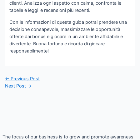
clienti. Analizza ogni aspetto con calma, confronta le
tabelle e leggi le recensioni più recenti.
Con le informazioni di questa guida potrai prendere una
decisione consapevole, massimizzare le opportunità
offerte dai bonus e giocare in un ambiente affidabile e
divertente. Buona fortuna e ricorda di giocare
responsabilmente!
Post
←
Previous Post
navigation
Next Post
→
The focus of our business is to grow and promote awareness