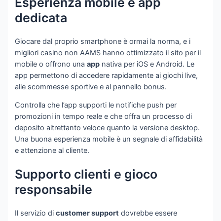
Esperienza mobile e app
dedicata
Giocare dal proprio smartphone è ormai la norma, e i
migliori casino non AAMS hanno ottimizzato il sito per il
mobile o offrono una
app
nativa per iOS e Android. Le
app permettono di accedere rapidamente ai giochi live,
alle scommesse sportive e al pannello bonus.
Controlla che l’app supporti le notifiche push per
promozioni in tempo reale e che offra un processo di
deposito altrettanto veloce quanto la versione desktop.
Una buona esperienza mobile è un segnale di affidabilità
e attenzione al cliente.
Supporto clienti e gioco
responsabile
Il servizio di
customer support
dovrebbe essere