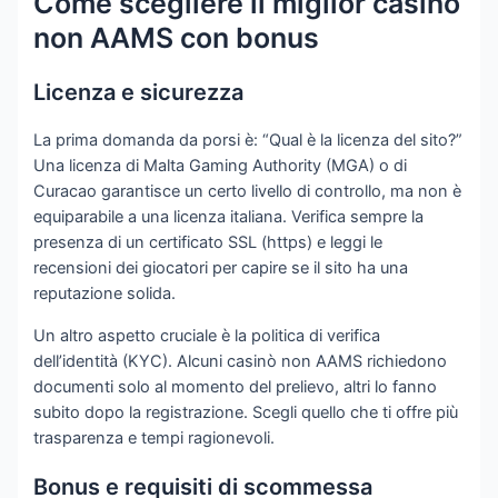
Come scegliere il miglior casino
non AAMS con bonus
Licenza e sicurezza
La prima domanda da porsi è: “Qual è la licenza del sito?”
Una licenza di Malta Gaming Authority (MGA) o di
Curacao garantisce un certo livello di controllo, ma non è
equiparabile a una licenza italiana. Verifica sempre la
presenza di un certificato SSL (https) e leggi le
recensioni dei giocatori per capire se il sito ha una
reputazione solida.
Un altro aspetto cruciale è la politica di verifica
dell’identità (KYC). Alcuni casinò non AAMS richiedono
documenti solo al momento del prelievo, altri lo fanno
subito dopo la registrazione. Scegli quello che ti offre più
trasparenza e tempi ragionevoli.
Bonus e requisiti di scommessa