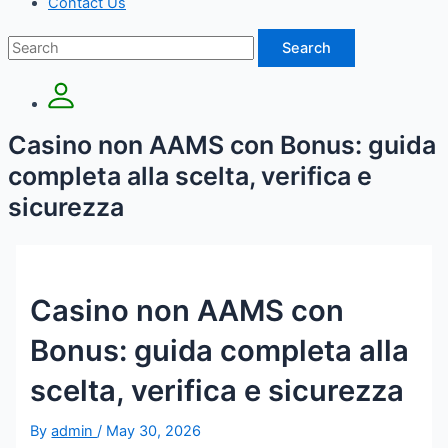
Contact Us
Search
Casino non AAMS con Bonus: guida
completa alla scelta, verifica e
sicurezza
Casino non AAMS con
Bonus: guida completa alla
scelta, verifica e sicurezza
By
admin
/
May 30, 2026