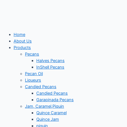
Skip
to
content
Home
About Us
Products
Pecans
Halves Pecans
InShell Pecans
Pecan Oil
Liqueurs
Candied Pecans
Candied Pecans
Garapinada Pecans
Jam, Caramel,Piquin
Quince Caramel
Quince Jam
piquin