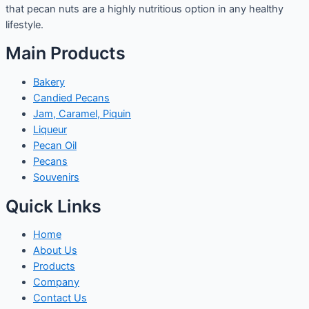
that pecan nuts are a highly nutritious option in any healthy
lifestyle.
Main Products
Bakery
Candied Pecans
Jam, Caramel, Piquin
Liqueur
Pecan Oil
Pecans
Souvenirs
Quick Links
Home
About Us
Products
Company
Contact Us