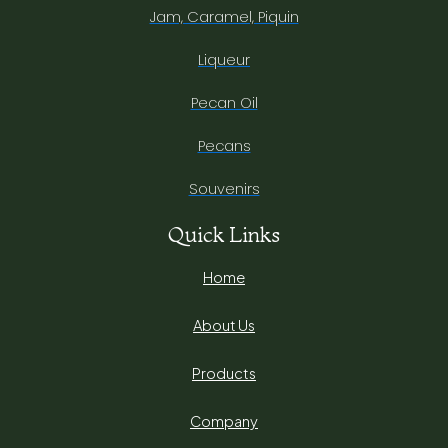
Jam, Caramel, Piquin
Liqueur
Pecan Oil
Pecans
Souvenirs
Quick Links
Home
About Us
Products
Company