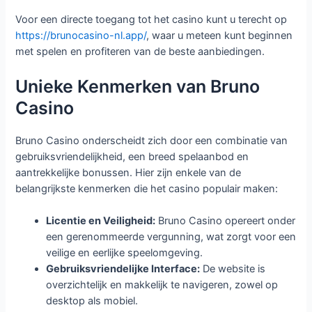
Voor een directe toegang tot het casino kunt u terecht op
https://brunocasino-nl.app/
, waar u meteen kunt beginnen
met spelen en profiteren van de beste aanbiedingen.
Unieke Kenmerken van Bruno
Casino
Bruno Casino onderscheidt zich door een combinatie van
gebruiksvriendelijkheid, een breed spelaanbod en
aantrekkelijke bonussen. Hier zijn enkele van de
belangrijkste kenmerken die het casino populair maken:
Licentie en Veiligheid:
Bruno Casino opereert onder
een gerenommeerde vergunning, wat zorgt voor een
veilige en eerlijke speelomgeving.
Gebruiksvriendelijke Interface:
De website is
overzichtelijk en makkelijk te navigeren, zowel op
desktop als mobiel.