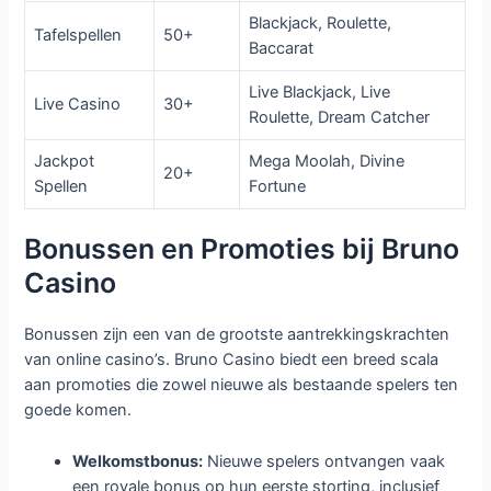
Blackjack, Roulette,
Tafelspellen
50+
Baccarat
Live Blackjack, Live
Live Casino
30+
Roulette, Dream Catcher
Jackpot
Mega Moolah, Divine
20+
Spellen
Fortune
Bonussen en Promoties bij Bruno
Casino
Bonussen zijn een van de grootste aantrekkingskrachten
van online casino’s. Bruno Casino biedt een breed scala
aan promoties die zowel nieuwe als bestaande spelers ten
goede komen.
Welkomstbonus:
Nieuwe spelers ontvangen vaak
een royale bonus op hun eerste storting, inclusief